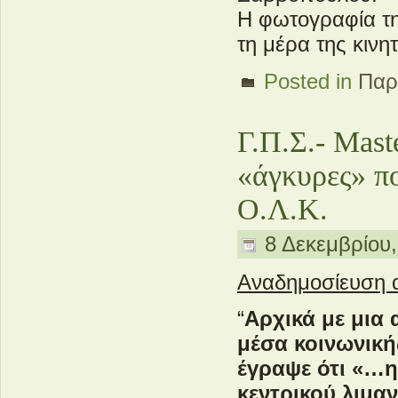
Η φωτογραφία τη
τη μέρα της κινη
Posted in
Παρ
Γ.Π.Σ.- Mast
«άγκυρες» π
Ο.Λ.Κ.
8 Δεκεμβρίου,
Αναδημοσίευση 
“
Αρχικά με μια
μέσα κοινωνικ
έγραψε ότι «…η
κεντρικού λιμα