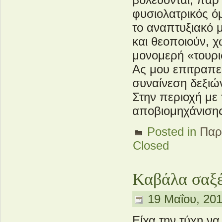
φυσιολατρικός ό
το αναπτυξιακό μ
και θεοποιούν, χ
μονομερή «τουρι
Ας μου επιτραπε
συναίνεση δεξιώ
Στην περιοχή με
αποβιομηχάνισης,
Posted in
Παρ
Closed
Καβάλα σαξ
19 Μαΐου, 201
Είχα την τύχη ν