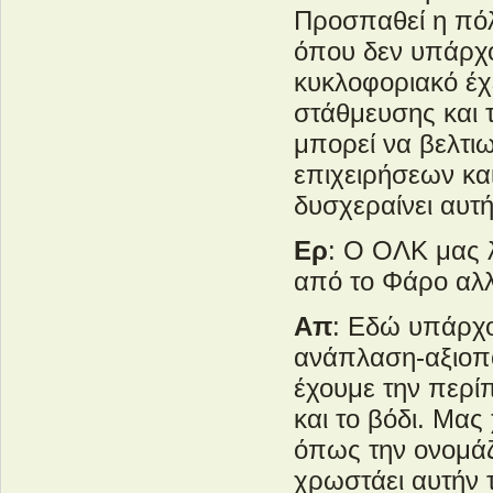
Προσπαθεί η πόλ
όπου δεν υπάρχου
κυκλοφοριακό έχ
στάθμευσης και τ
μπορεί να βελτιω
επιχειρήσεων κα
δυσχεραίνει αυτή
Ερ
: Ο ΟΛΚ μας λ
από το Φάρο αλ
Απ
: Εδώ υπάρχο
ανάπλαση-αξιοπ
έχουμε την περί
και το βόδι. Μα
όπως την ονομάζ
χρωστάει αυτήν 