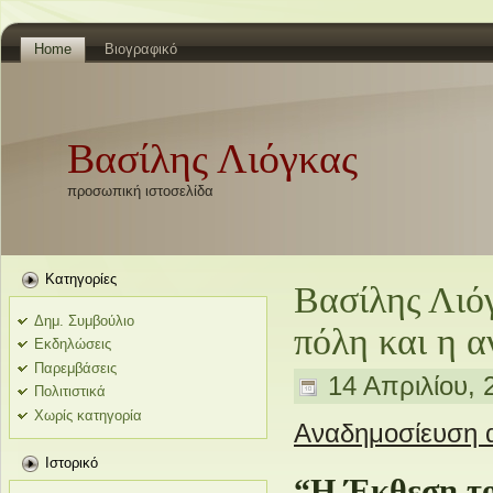
Home
Βιογραφικό
Βασίλης Λιόγκας
προσωπική ιστοσελίδα
Kατηγορίες
Βασίλης Λιό
Δημ. Συμβούλιο
πόλη και η 
Εκδηλώσεις
Παρεμβάσεις
14 Απριλίου, 
Πολιτιστικά
Χωρίς κατηγορία
Αναδημοσίευση α
Ιστορικό
“Η Έκθεση τ