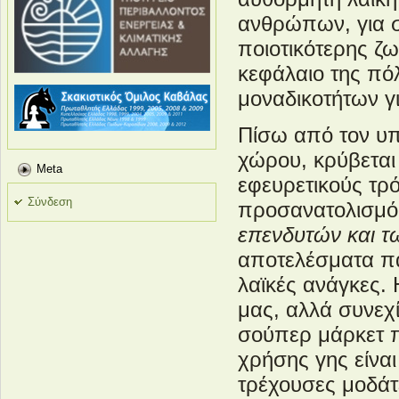
ανθρώπων, για σ
ποιοτικότερης ζω
κεφάλαιο της πό
μοναδικοτήτων γ
Πίσω από τον υπ
χώρου, κρύβετα
Meta
εφευρετικούς τρό
Σύνδεση
προσανατολισμός
επενδυτών και 
αποτελέσματα πα
λαϊκές ανάγκες. 
μας, αλλά συνεχί
σούπερ μάρκετ π
χρήσης γης είναι
τρέχουσες μοδάτ