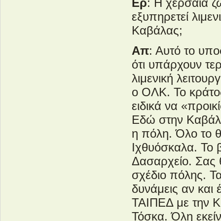
Ερ
: Η χερσαία ζ
εξυπηρετεί λιμεν
Καβάλας;
Απ
: Αυτό το υπ
ότι υπάρχουν τε
λιμενική λειτουρ
ο ΟΛΚ. Το κράτος
ειδικά να «προι
Εδώ στην Καβάλα
η πόλη. Όλο το 
Ιχθυόσκαλα. Το β
Δασαρχείο. Σας 
σχέδιο πόλης. Τ
δυνάμεις αν και 
ΤΑΙΠΕΔ με την Κ
Τόσκα. Όλη εκείν