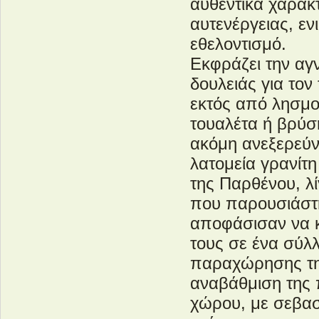
αυθεντικά χαρακ
αυτενέργειας, εν
εθελοντισμό.
Εκφράζει την α
δουλειάς για το
εκτός από λησμο
τουαλέτα ή βρύση
ακόμη ανεξερεύν
λατομεία γρανίτη
της Παρθένου, λ
που παρουσιάστη
αποφάσισαν να κ
τους σε ένα σύλ
παραχώρησης της
αναβάθμιση της 
χώρου, με σεβασμ