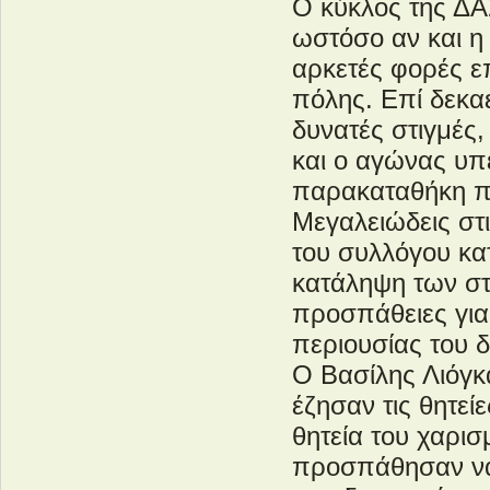
Ο κύκλος της ΔΑ
ωστόσο αν και η
αρκετές φορές επ
πόλης. Επί δεκα
δυνατές στιγμές
και ο αγώνας υπ
παρακαταθήκη π
Μεγαλειώδεις στι
του συλλόγου κα
κατάληψη των στ
προσπάθειες για 
περιουσίας του 
Ο Βασίλης Λιόγκα
έζησαν τις θητε
θητεία του χαρισ
προσπάθησαν να 