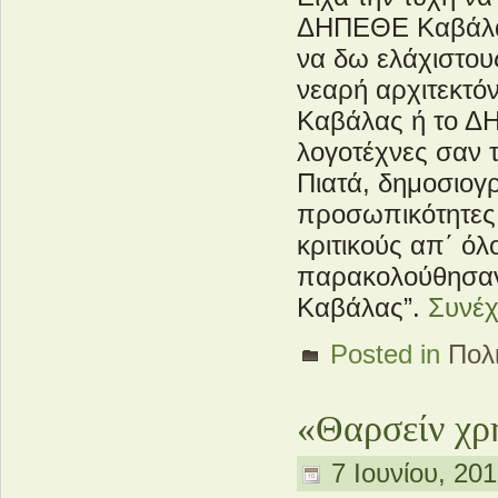
ΔΗΠΕΘΕ Καβάλας
να δω ελάχιστου
νεαρή αρχιτεκτό
Καβάλας ή το Δ
λογοτέχνες σαν 
Πιατά, δημοσιογ
προσωπικότητες 
κριτικούς απ΄ όλ
παρακολούθησαν
Καβάλας”.
Συνέχ
Posted in
Πολι
«Θαρσείν χρ
7 Ιουνίου, 201