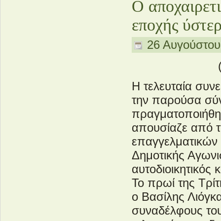
Ο αποχαιρετ
εποχής ύστε
26 Αυγούστου
Η τελευταία συν
την παρούσα σύν
πραγματοποιήθηκ
απουσίαζε από τ
επαγγελματικών 
Δημοτικής Αγωνι
αυτοδιοικητικός
Το πρωί της Τρί
ο Βασίλης Λιόγκ
συναδέλφους του