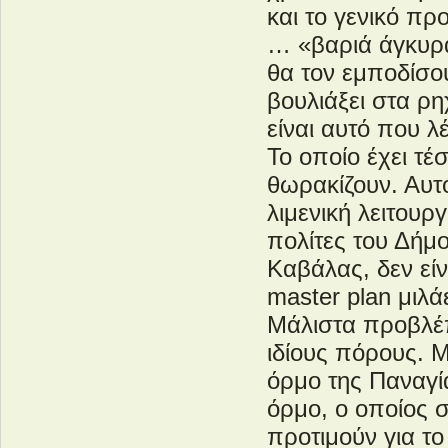
και το γενικό πρ
… «βαριά άγκυρα
θα τον εμποδίσο
βουλιάξει στα ρη
είναι αυτό που λ
Το οποίο έχει τ
θωρακίζουν. Αυτό
λιμενική λειτου
πολίτες του Δήμ
Καβάλας, δεν είν
master plan μιλ
Μάλιστα προβλέπ
ιδίους πόρους. Μ
όρμο της Παναγία
όρμο, ο οποίος σ
προτιμούν για το