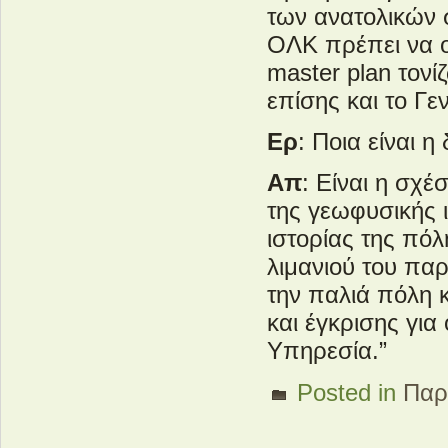
των ανατολικών σ
ΟΛΚ πρέπει να ο
master plan τον
επίσης και το Γε
Ερ
: Ποια είναι 
Απ
: Είναι η σχέ
της γεωφυσικής ι
ιστορίας της πό
λιμανιού του πα
την παλιά πόλη 
και έγκρισης για 
Υπηρεσία.”
Posted in
Παρ