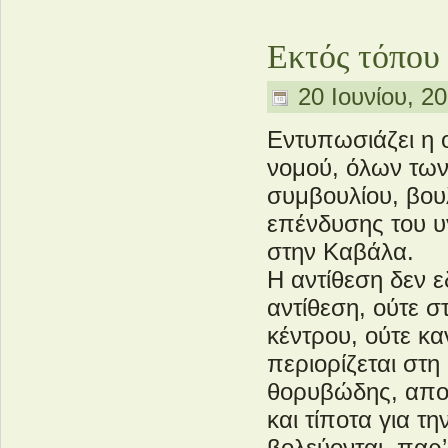
Εκτός τόπου
20 Ιουνίου, 2
Εντυπωσιάζει η
νομού, όλων των
συμβουλίου, βου
επένδυσης του 
στην Καβάλα.
Η αντίθεση δεν ε
αντίθεση, ούτε 
κέντρου, ούτε κα
περιορίζεται στη
θορυβώδης, απολ
και τίποτα για τ
βολεύονται, παρ’