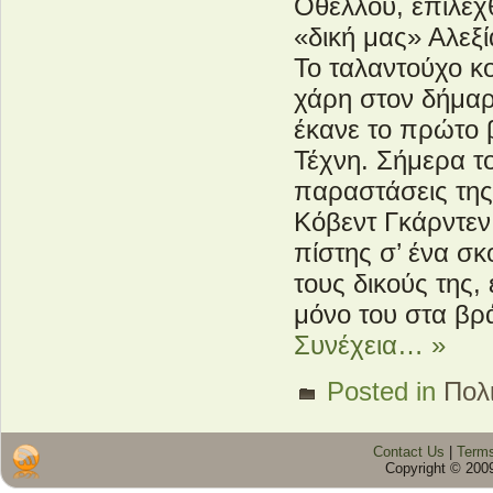
Οθέλλου, επιλέχθ
«δική μας» Αλεξ
Το ταλαντούχο κ
χάρη στον δήμαρ
έκανε το πρώτο 
Τέχνη. Σήμερα τ
παραστάσεις της
Κόβεντ Γκάρντεν 
πίστης σ’ ένα σ
τους δικούς της,
μόνο του στα βρά
Συνέχεια… »
Posted in
Πολι
Contact Us
|
Terms
Copyright © 2009