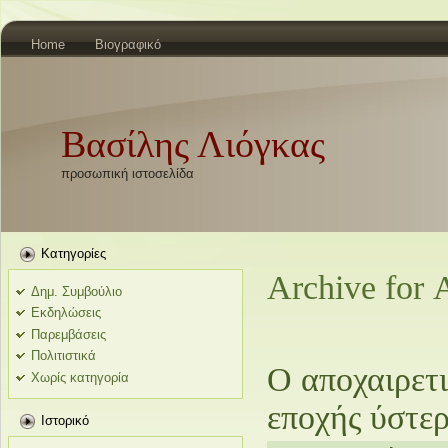
Home
Βιογραφικό
Βασίλης Λιόγκας
προσωπική ιστοσελίδα
Kατηγορίες
Archive for 
Δημ. Συμβούλιο
Εκδηλώσεις
Παρεμβάσεις
Πολιτιστικά
Ο αποχαιρετ
Χωρίς κατηγορία
εποχής ύστε
Ιστορικό