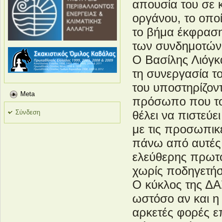
απουσία του σε 
οργάνου, το οποίο
το βήμα έκφραση
των συνδημοτών 
Ο Βασίλης Λιόγκ
τη συνεργασία τ
του υποστηρίζοντ
Meta
πρόσωπο που τον
Σύνδεση
θέλει να πιστεύ
με τις προσωπικέ
πάνω από αυτές.
ελεύθερης πρωτο
χωρίς ποδηγετήσ
Ο κύκλος της ΔΑ
ωστόσο αν και η
αρκετές φορές επ